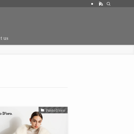
t us
PuntoD'oro