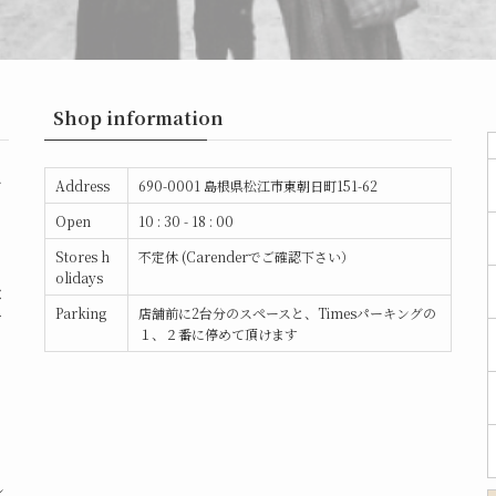
Shop information
ー
Address
690-0001 島根県松江市東朝日町151-62
Open
10 : 30 - 18 : 00
と
Stores h
不定休 (Carenderでご確認下さい）
ト
olidays
な
Parking
店舗前に2台分のスペースと、Timesパーキングの
て
１、２番に停めて頂けます
フ
し