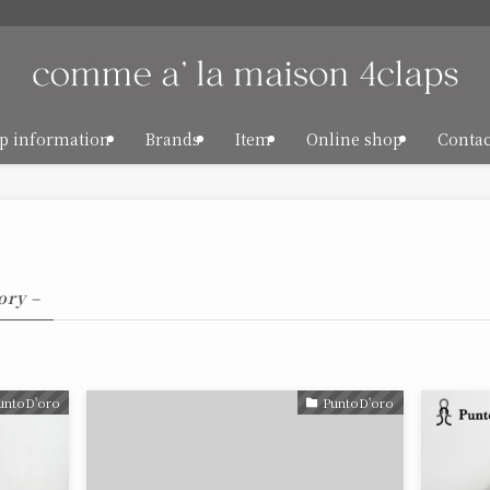
p information
Brands
Item
Online shop
Contac
ory –
untoD'oro
PuntoD'oro