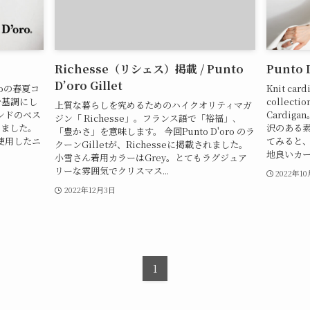
Richesse（リシェス）掲載 / Punto
Punto 
D’oro Gillet
oroの春夏コ
Knit car
wを基調にし
collec
上質な暮らしを究めるためのハイクオリティマガ
ンドのベス
Cardi
ジン「 Richesse」。フランス語で「裕福」､
りました。
沢のある
「豊かさ」を意味します。 今回Punto D'oro のラ
使用したニ
てみると
クーンGilletが、Richesseに掲載されました。
地良いカー
小雪さん着用カラーはGrey。とてもラグジュア
リーな雰囲気でクリスマス...
2022年1
2022年12月3日
1